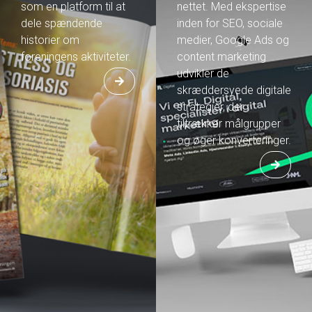
som en platform til at
nettet. Med ekspertise
dele spændende
inden for SEO, sociale
historier om
medier, Google Ads og
foreningens aktiviteter.
content marketing
udvikler de
skræddersyede digitale
strategier, der
tiltrækker målgrupper
og øger konverteringer.