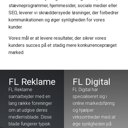
stævneprogrammer, hjemmesider, sociale medier eller
SEO, leverer vi skræddersyede løsninger, der forbedrer
kommunikationen og øger synligheden for vores
kunder.
Vores mål er at levere resultater, der sikrer vores
kunders succes på et stadig mere konkurrencepræget
marked.
FL Reklame
FL Digital
FL Reklame
FL Digital har
samarbejder med en
specialiseret sig i
lang række foreninger
online markedsføring
om at udgive deres
og hjælper
medlemsblade. Disse
virksomheder med at
blade fungerer typisk
øge synligheden på